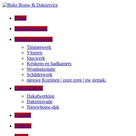
Home
Woningrenovatie
Woning verbouwen
Timmerwerk
Vloeren
Stucwerk
Keukens en badkamers
Woningisolatie
Schilderwerk
nieuwe Kozijnen | onze zorg | uw gemak.
Dakbedekking
Dakafwerking
Dakrenovatie
Nieuwbouw-dak
Garantie
Portfolio