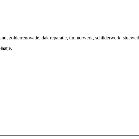
ond, zolderrenovatie, dak reparatie, timmerwerk, schilderwerk, stucwe
laatje.