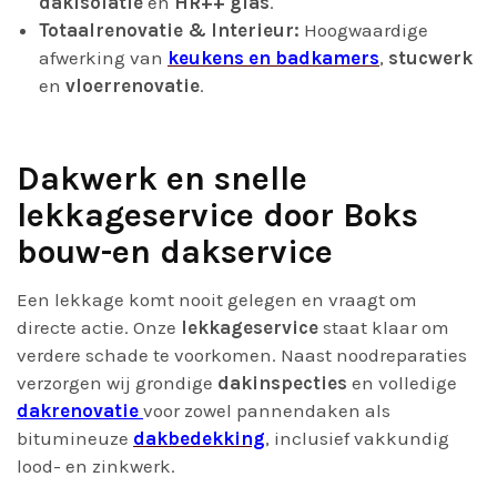
dakisolatie
en
HR++ glas
.
Totaalrenovatie & Interieur:
Hoogwaardige
afwerking van
keukens en badkamers
,
stucwerk
en
vloerrenovatie
.
Dakwerk en snelle
lekkageservice door Boks
bouw-en dakservice
Een lekkage komt nooit gelegen en vraagt om
directe actie. Onze
lekkageservice
staat klaar om
verdere schade te voorkomen. Naast noodreparaties
verzorgen wij grondige
dakinspecties
en volledige
dakrenovatie
voor zowel pannendaken als
bitumineuze
dakbedekking
, inclusief vakkundig
lood- en zinkwerk.