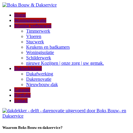
Home
Woningrenovatie
Woning verbouwen
Timmerwerk
Vloeren
Stucwerk
Keukens en badkamers
Woningisolatie
Schilderwerk
nieuwe Kozijnen | onze zorg | uw gemak.
Dakbedekking
Dakafwerking
Dakrenovatie
Nieuwbouw-dak
Garantie
Portfolio
contact
Waarom Boks Bouw en dakservice?