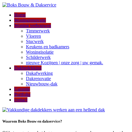
Home
Woningrenovatie
Woning verbouwen
Timmerwerk
Vloeren
Stucwerk
Keukens en badkamers
Woningisolatie
Schilderwerk
nieuwe Kozijnen | onze zorg | uw gemak.
Dakbedekking
Dakafwerking
Dakrenovatie
Nieuwbouw-dak
Garantie
Portfolio
contact
Waarom Boks Bouw en dakservice?