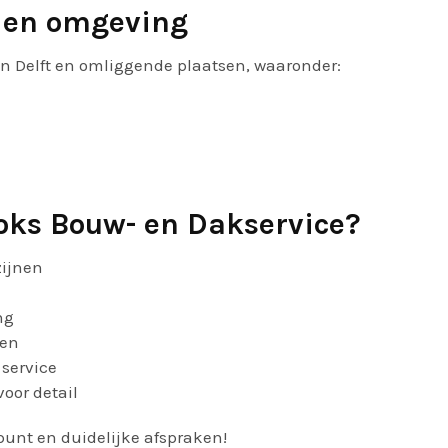
n en omgeving
in Delft en omliggende plaatsen, waaronder:
oks Bouw- en Dakservice?
zijnen
ng
gen
service
oor detail
punt en duidelijke afspraken!