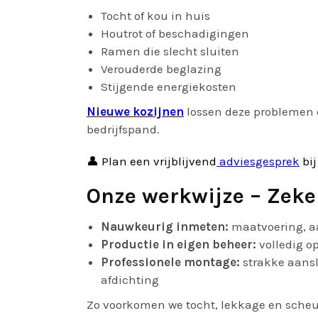
Tocht of kou in huis
Houtrot of beschadigingen
Ramen die slecht sluiten
Verouderde beglazing
Stijgende energiekosten
Nieuwe kozijnen
lossen deze problemen d
bedrijfspand.
👤 Plan een vrijblijvend
adviesgesprek
bij
Onze werkwijze – Zeke
Nauwkeurig inmeten:
maatvoering, aa
Productie in eigen beheer:
volledig o
Professionele montage:
strakke aansl
afdichting
Zo voorkomen we tocht, lekkage en sche