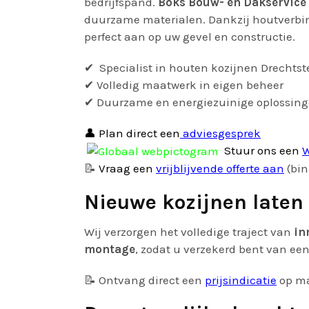
bedrijfspand.
Boks Bouw- en Dakservice
duurzame materialen. Dankzij houtverbin
perfect aan op uw gevel en constructie.
✔ Specialist in houten kozijnen Drechts
✔ Volledig maatwerk in eigen beheer
✔ Duurzame en energiezuinige oplossin
👤 Plan direct een
adviesgesprek
Stuur ons een
W
📝
Vraag een
vrijblijvende offerte aan
(bin
Nieuwe kozijnen laten
Wij verzorgen het volledige traject van
in
montage
, zodat u verzekerd bent van een
📝 Ontvang direct een
prijsindicatie
op m