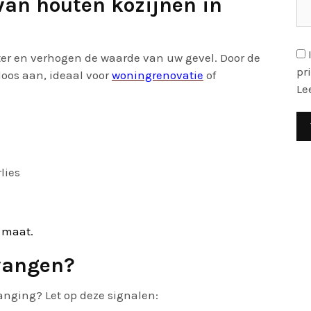
van houten kozijnen in
r en verhogen de waarde van uw gevel. Door de
pr
dloos aan, ideaal voor
woningrenovatie
of
Le
lies
 maat.
vangen?
vanging? Let op deze signalen: