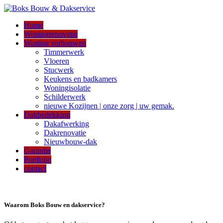
Home
Woningrenovatie
Woning verbouwen
Timmerwerk
Vloeren
Stucwerk
Keukens en badkamers
Woningisolatie
Schilderwerk
nieuwe Kozijnen | onze zorg | uw gemak.
Dakbedekking
Dakafwerking
Dakrenovatie
Nieuwbouw-dak
Garantie
Portfolio
contact
Waarom Boks Bouw en dakservice?