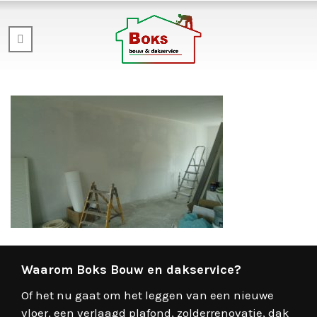
Waarom Boks Bouw en dakservice?
Of het nu gaat om het leggen van een nieuwe
vloer, een verlaagd plafond, zolderrenovatie, dak