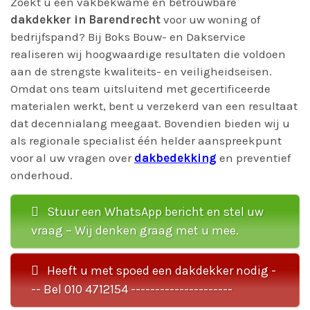
Zoekt u een vakbekwame en betrouwbare
dakdekker in Barendrecht
voor uw woning of
bedrijfspand? Bij Boks Bouw- en Dakservice
realiseren wij hoogwaardige resultaten die voldoen
aan de strengste kwaliteits- en veiligheidseisen.
Omdat ons team uitsluitend met gecertificeerde
materialen werkt, bent u verzekerd van een resultaat
dat decennialang meegaat. Bovendien bieden wij u
als regionale specialist één helder aanspreekpunt
voor al uw vragen over
dakbedekking
en preventief
onderhoud.
Stuur een WhatsApp bericht en stel uw
vraag – Wij denken graag met u mee.
Heeft u met spoed een dakdekker nodig -
-- Bel 010 4712154 ---------------------