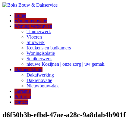
Home
Woningrenovatie
Woning verbouwen
Timmerwerk
Vloeren
Stucwerk
Keukens en badkamers
Woningisolatie
Schilderwerk
nieuwe Kozijnen | onze zorg | uw gemak.
Dakbedekking
Dakafwerking
Dakrenovatie
Nieuwbouw-dak
Garantie
Portfolio
contact
d6f50b3b-efbd-47ae-a28c-9a8dab4b901f