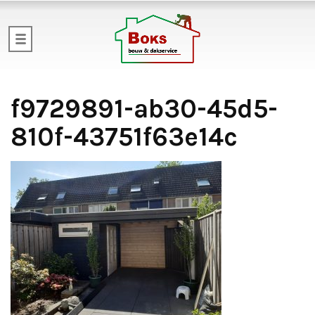
f9729891-ab30-45d5-
810f-43751f63e14c