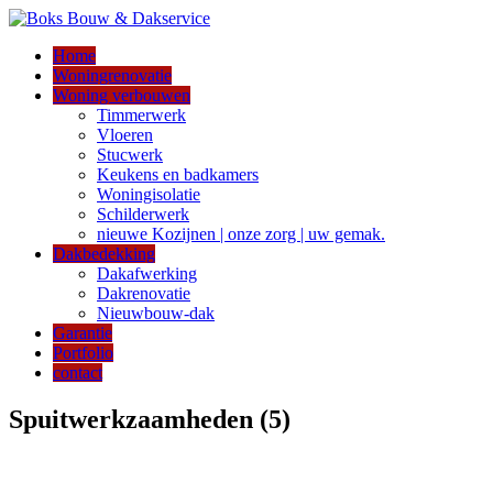
Home
Woningrenovatie
Woning verbouwen
Timmerwerk
Vloeren
Stucwerk
Keukens en badkamers
Woningisolatie
Schilderwerk
nieuwe Kozijnen | onze zorg | uw gemak.
Dakbedekking
Dakafwerking
Dakrenovatie
Nieuwbouw-dak
Garantie
Portfolio
contact
Spuitwerkzaamheden (5)